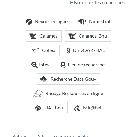
Historique des recherches
Revues en ligne
Numistral
Calames
Calames-Bnu
Collex
UnivOAK-HAL
Istex
Lieu de recherche
Recherche Data Gouv
Bnuage Ressources en ligne
HAL Bnu
Mir@bel
Retour
Aller à la page principale