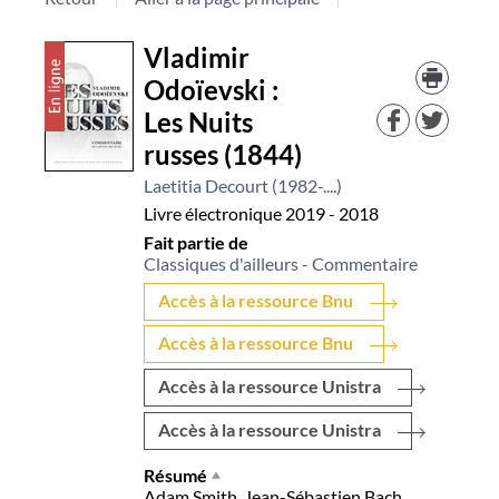
Détail
Vladimir
Trouv
le
Odoïevski :
document
docu
Les Nuits
dans
d'aut
russes (1844)
resso
Laetitia Decourt (1982-....)
Livre électronique
2019 - 2018
Fait partie de
Classiques d'ailleurs - Commentaire
Accès à la ressource Bnu
Accès à la ressource Bnu
Accès à la ressource Unistra
Accès à la ressource Unistra
Résumé
Adam Smith, Jean-Sébastien Bach,