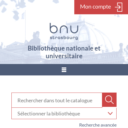
Mon compte
Bibliothèque nationale et
universitaire
???
menu.button???
Rechercher dans "Catalogue"
Recher
Sélectionner
votre
bibliothèque
Recherche avancée