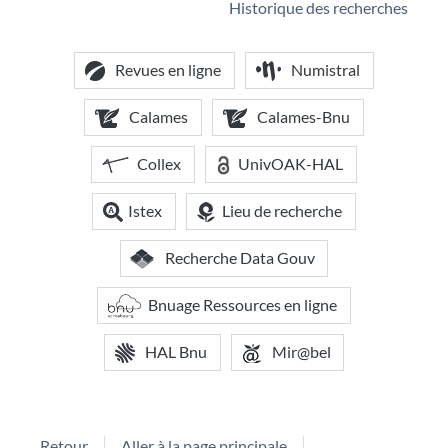
Historique des recherches
Revues en ligne
Numistral
Calames
Calames-Bnu
Collex
UnivOAK-HAL
Istex
Lieu de recherche
Recherche Data Gouv
Bnuage Ressources en ligne
HAL Bnu
Mir@bel
Retour
Aller à la page principale