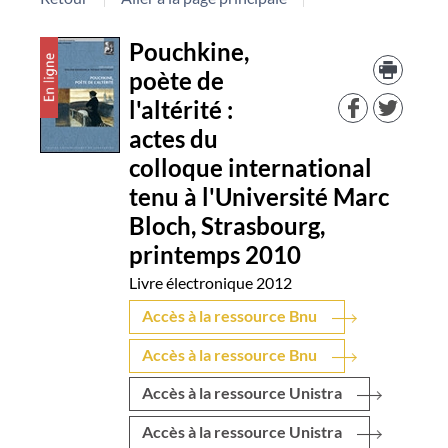
Détail
Pouchkine,
Trouv
le
poète de
document
docu
l'altérité :
dans
d'aut
actes du
resso
colloque international
tenu à l'Université Marc
Bloch, Strasbourg,
printemps 2010
Livre électronique
2012
Accès à la ressource Bnu
Accès à la ressource Bnu
Accès à la ressource Unistra
Accès à la ressource Unistra