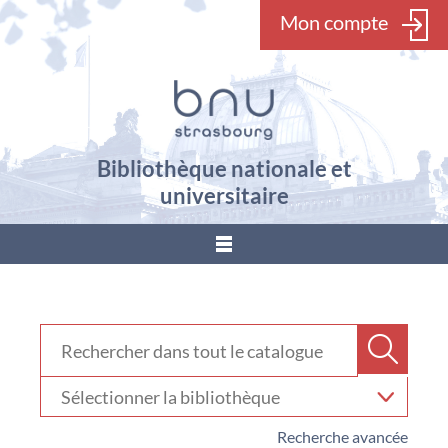
Mon compte
Bibliothèque nationale et
universitaire
???
menu.button???
Rechercher dans "Catalogue"
Recher
Sélectionner
votre
bibliothèque
Recherche avancée