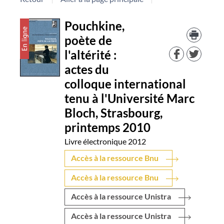
Détail
Pouchkine,
Trouv
le
poète de
document
docu
l'altérité :
dans
d'aut
actes du
resso
colloque international
tenu à l'Université Marc
Bloch, Strasbourg,
printemps 2010
Livre électronique
2012
Accès à la ressource Bnu
Accès à la ressource Bnu
Accès à la ressource Unistra
Accès à la ressource Unistra