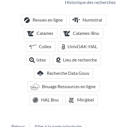
Historique des recherches
Revues en ligne
Numistral
Calames
Calames-Bnu
Collex
UnivOAK-HAL
Istex
Lieu de recherche
Recherche Data Gouv
Bnuage Ressources en ligne
HAL Bnu
Mir@bel
Retour
Aller à la page principale