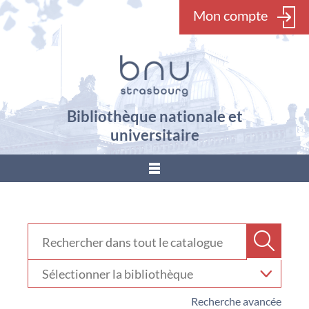
Mon compte
Bibliothèque nationale et
universitaire
???
menu.button???
Rechercher dans "Catalogue"
Recher
Sélectionner
votre
bibliothèque
Recherche avancée