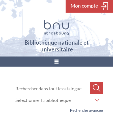
Mon compte
Bibliothèque nationale et
universitaire
???
menu.button???
Rechercher dans "Catalogue"
Recher
Sélectionner
votre
bibliothèque
Recherche avancée