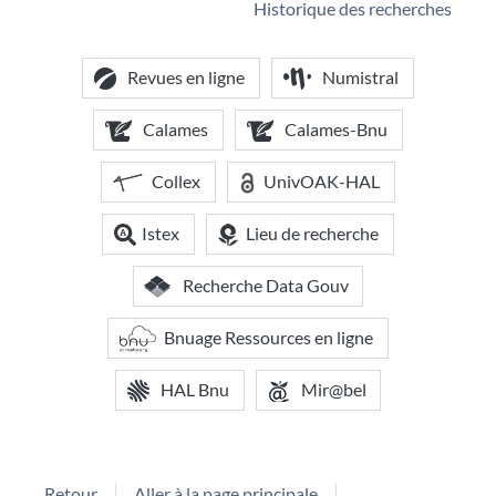
Historique des recherches
Revues en ligne
Numistral
Calames
Calames-Bnu
Collex
UnivOAK-HAL
Istex
Lieu de recherche
Recherche Data Gouv
Bnuage Ressources en ligne
HAL Bnu
Mir@bel
Retour
Aller à la page principale