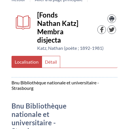
Détail
couverture
Trouv
[Fonds
le
Nathan Katz]
docu
document
dans
Membra
d'aut
disjecta
resso
Katz, Nathan (poète ; 1892-1981)
Localisation
Détail
Bnu Bibliothèque nationale et universitaire -
Strasbourg
Bnu Bibliothèque
nationale et
universitaire -