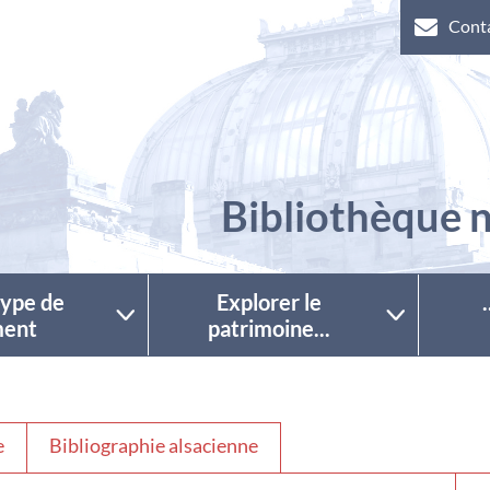
Cont
Bibliothèque n
 type de
Explorer le
ent
patrimoine...
e
Bibliographie alsacienne
Séle