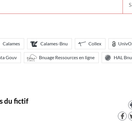
votr
bibl
Calames
Calames-Bnu
Collex
Univ
ata Gouv
Bnuage Ressources en ligne
HAL Bnu
 du fictif