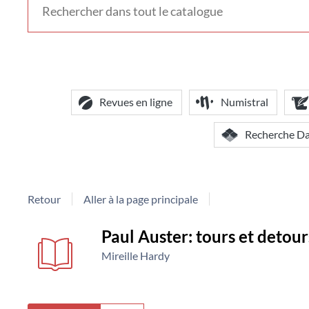
voir
d'autres
contextes
de
recherche
Revues en ligne
Numistral
Recherche D
Retour
Aller à la page principale
Détail
couverture
Paul Auster: tours et detours
Mireille Hardy
document