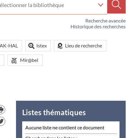
e
Recherc
iothèque
Recherche avancée
Historique des recherches
OAK-HAL
Istex
Lieu de recherche
Mir@bel
Trouver
le
Listes thématiques
document
dans
d'autre
Aucune liste ne contient ce document
ressources