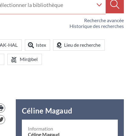
e
Recherc
iothèque
Recherche avancée
Historique des recherches
OAK-HAL
Istex
Lieu de recherche
Mir@bel
Trouver
le
Céline Magaud
document
dans
d'autre
Information
ressources
Céline Magaud