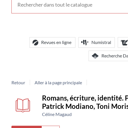
voir
d'autres
contextes
de
recherche
Revues en ligne
Numistral
Recherche D
Retour
Aller à la page principale
Détail
couverture
Romans, écriture, identité. 
Patrick Modiano, Toni Mori
document
Céline Magaud