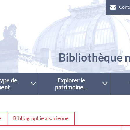
Cont
Bibliothèque n
 type de
Explorer le
ent
patrimoine...
e
Bibliographie alsacienne
Séle