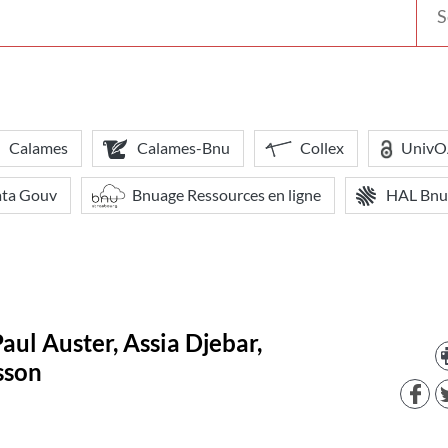
votr
bibl
Calames
Calames-Bnu
Collex
Univ
ata Gouv
Bnuage Ressources en ligne
HAL Bnu
Paul Auster, Assia Djebar,
sson