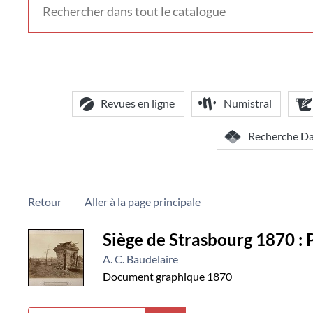
voir
d'autres
contextes
de
recherche
Revues en ligne
Numistral
Recherche D
Retour
Aller à la page principale
Détail
Siège de Strasbourg 1870 : 
A. C. Baudelaire
document
Document graphique
1870