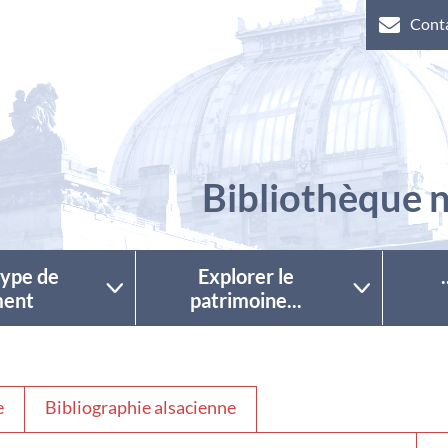
Cont
Bibliothèque n
 type de
Explorer le
ent
patrimoine...
e
Bibliographie alsacienne
Séle