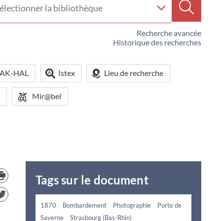
e
Recherc
iothèque
Recherche avancée
Historique des recherches
OAK-HAL
Istex
Lieu de recherche
Mir@bel
Trouver
le
Tags sur le document
document
dans
d'autre
1870
Bombardement
Photographie
Porte de
ressources
Saverne
Strasbourg (Bas-Rhin)