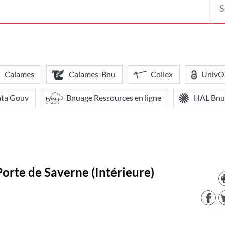
votr
bibl
Calames
Calames-Bnu
Collex
Univ
ata Gouv
Bnuage Ressources en ligne
HAL Bnu
Porte de Saverne (Intérieure)