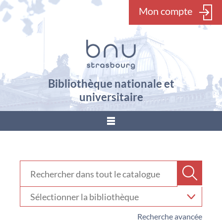
Mon compte
Bibliothèque nationale et
universitaire
???
menu.button???
Rechercher dans "Catalogue"
Recher
Sélectionner
votre
bibliothèque
Recherche avancée