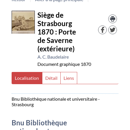
Détail
Trouv
Siège de
le
Strasbourg
docu
document
dans
1870 : Porte
d'aut
de Saverne
resso
(extérieure)
A. C. Baudelaire
Document graphique
1870
Localisation
Détail
Liens
Bnu Bibliothèque nationale et universitaire -
Strasbourg
Bnu Bibliothèque