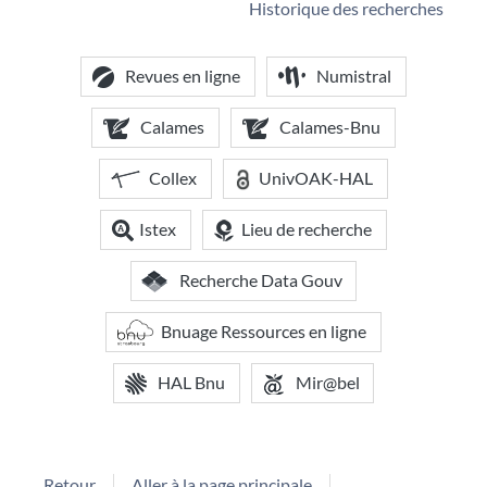
Historique des recherches
Revues en ligne
Numistral
Calames
Calames-Bnu
Collex
UnivOAK-HAL
Istex
Lieu de recherche
Recherche Data Gouv
Bnuage Ressources en ligne
HAL Bnu
Mir@bel
Retour
Aller à la page principale