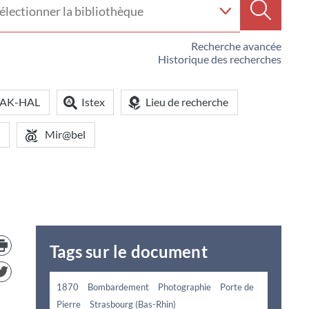
e
Recherc
iothèque
Recherche avancée
Historique des recherches
OAK-HAL
Istex
Lieu de recherche
Mir@bel
Trouver
le
Tags sur le document
document
dans
d'autre
1870
Bombardement
Photographie
Porte de
ressources
Pierre
Strasbourg (Bas-Rhin)