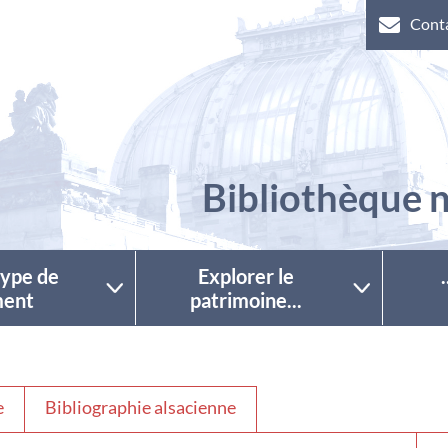
Cont
Bibliothèque n
 type de
Explorer le
ent
patrimoine...
e
Bibliographie alsacienne
Séle