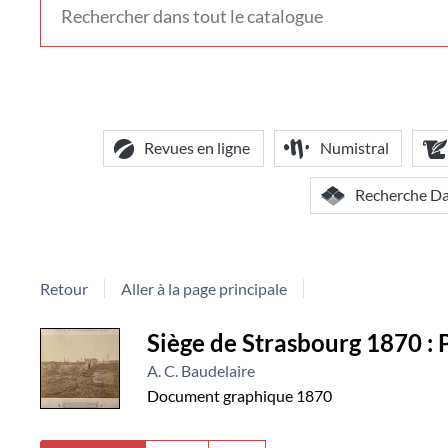
voir
d'autres
contextes
de
recherche
Revues en ligne
Numistral
Recherche D
Retour
Aller à la page principale
Détail
Siège de Strasbourg 1870 : P
A. C. Baudelaire
document
Document graphique
1870