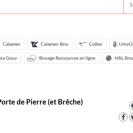
votr
bibl
Calames
Calames-Bnu
Collex
Univ
ata Gouv
Bnuage Ressources en ligne
HAL Bnu
orte de Pierre (et Brêche)