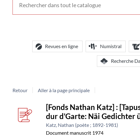
voir
d'autres
contextes
de
recherche
Revues en ligne
Numistral
Recherche D
Retour
Aller à la page principale
Détail
couverture
[Fonds Nathan Katz] : [Tapus
dur d'Garte: Näi Gedichter
document
Katz, Nathan (poète ; 1892-1981)
Document manuscrit
1974