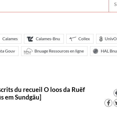
votr
bibl
Calames
Calames-Bnu
Collex
Univ
ata Gouv
Bnuage Ressources en ligne
HAL Bnu
crits du recueil O loos da Ruëf
 üs em Sundgäu]