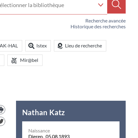
e
Recherc
iothèque
Recherche avancée
Historique des recherches
OAK-HAL
Istex
Lieu de recherche
Mir@bel
Trouver
le
Nathan Katz
document
dans
d'autre
Naissance
ressources
Dieren, 05.08.1893