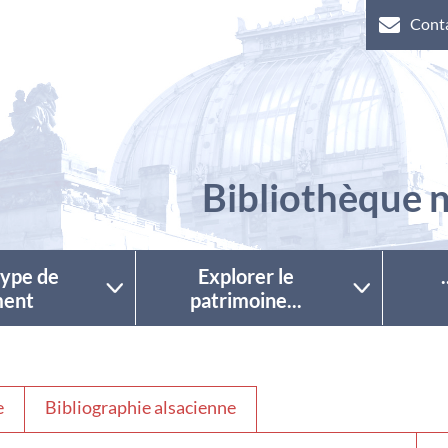
Cont
Bibliothèque n
 type de
Explorer le
ent
patrimoine...
e
Bibliographie alsacienne
Séle