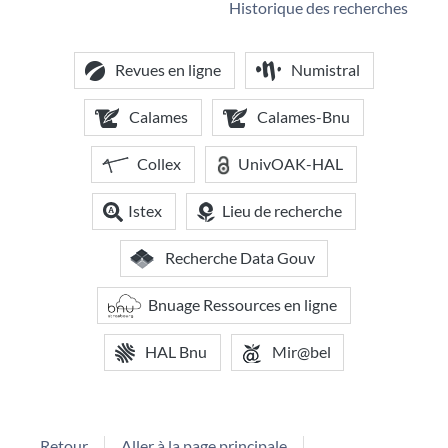
Historique des recherches
Revues en ligne
Numistral
Calames
Calames-Bnu
Collex
UnivOAK-HAL
Istex
Lieu de recherche
Recherche Data Gouv
Bnuage Ressources en ligne
HAL Bnu
Mir@bel
Retour
Aller à la page principale