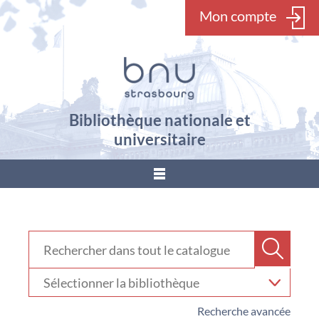
Mon compte
Bibliothèque nationale et
universitaire
???
menu.button???
Rechercher dans "Catalogue"
Recher
Sélectionner
votre
bibliothèque
Recherche avancée