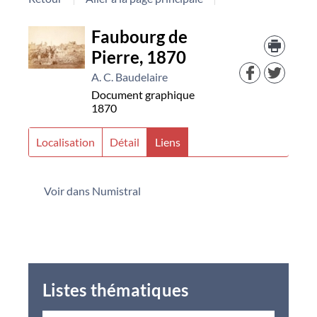
Détail
Trouv
Faubourg de
le
Pierre, 1870
docu
document
dans
A. C. Baudelaire
d'aut
Document graphique
resso
1870
Localisation
Détail
Liens
Voir dans Numistral
Listes thématiques