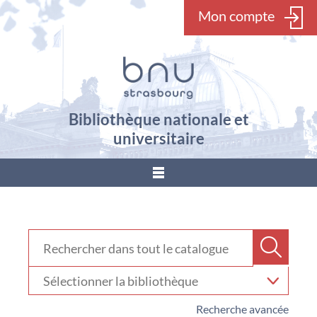
Mon compte
Bibliothèque nationale et
universitaire
???
menu.button???
Rechercher dans "Catalogue"
Recher
Sélectionner
votre
bibliothèque
Recherche avancée