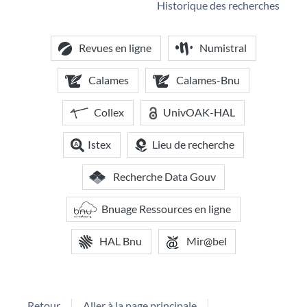
Historique des recherches
Revues en ligne
Numistral
Calames
Calames-Bnu
Collex
UnivOAK-HAL
Istex
Lieu de recherche
Recherche Data Gouv
Bnuage Ressources en ligne
HAL Bnu
Mir@bel
Retour
Aller à la page principale