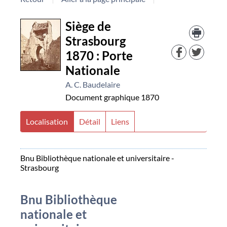
Détail
Trouv
Siège de
le
Strasbourg
docu
document
dans
1870 : Porte
d'aut
Nationale
resso
A. C. Baudelaire
Document graphique
1870
Localisation
Détail
Liens
Bnu Bibliothèque nationale et universitaire -
Strasbourg
Bnu Bibliothèque
nationale et