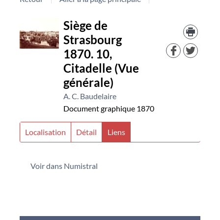
Détail
Trouv
Siège de
le
Strasbourg
docu
document
dans
1870. 10,
d'aut
Citadelle (Vue
resso
générale)
A. C. Baudelaire
Document graphique
1870
Localisation
Détail
Liens
Voir dans Numistral