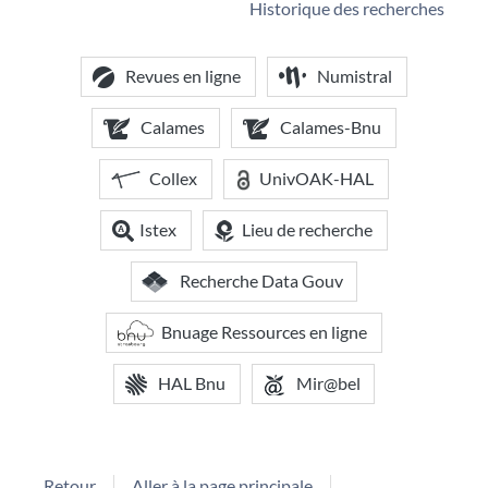
Historique des recherches
Revues en ligne
Numistral
Calames
Calames-Bnu
Collex
UnivOAK-HAL
Istex
Lieu de recherche
Recherche Data Gouv
Bnuage Ressources en ligne
HAL Bnu
Mir@bel
Retour
Aller à la page principale