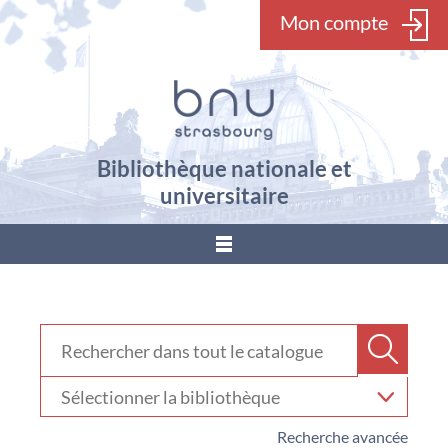
Mon compte
Bibliothèque nationale et
universitaire
???
menu.button???
Rechercher dans "Catalogue"
Recher
Sélectionner
votre
bibliothèque
Recherche avancée