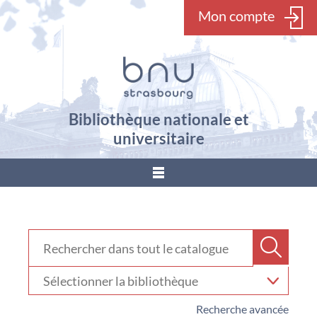
Mon compte
Bibliothèque nationale et
universitaire
???
menu.button???
Rechercher dans "Catalogue"
Recher
Sélectionner
votre
bibliothèque
Recherche avancée