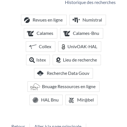
Historique des recherches
Revues en ligne
Numistral
Calames
Calames-Bnu
Collex
UnivOAK-HAL
Istex
Lieu de recherche
Recherche Data Gouv
Bnuage Ressources en ligne
HAL Bnu
Mir@bel
Retour
Aller à la page principale