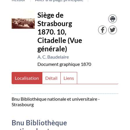
Détail
Trouv
Siège de
le
Strasbourg
docu
document
dans
1870. 10,
d'aut
Citadelle (Vue
resso
générale)
A. C. Baudelaire
Document graphique
1870
Localisation
Détail
Liens
Bnu Bibliothèque nationale et universitaire -
Strasbourg
Bnu Bibliothèque