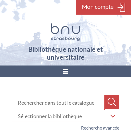
Mon compte
Bibliothèque nationale et
universitaire
???
menu.button???
Rechercher dans "Catalogue"
Recher
Sélectionner
votre
bibliothèque
Recherche avancée