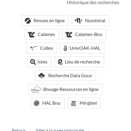
Historique des recherches
Revues en ligne
Numistral
Calames
Calames-Bnu
Collex
UnivOAK-HAL
Istex
Lieu de recherche
Recherche Data Gouv
Bnuage Ressources en ligne
HAL Bnu
Mir@bel
Retour
Aller à la page principale