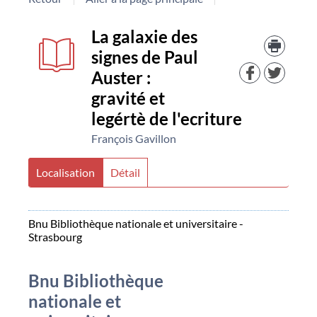
Détail
couverture
Trouv
La galaxie des
le
signes de Paul
docu
document
dans
Auster :
d'aut
gravité et
resso
legértè de l'ecriture
François Gavillon
Localisation
Détail
Bnu Bibliothèque nationale et universitaire -
Strasbourg
Bnu Bibliothèque
nationale et