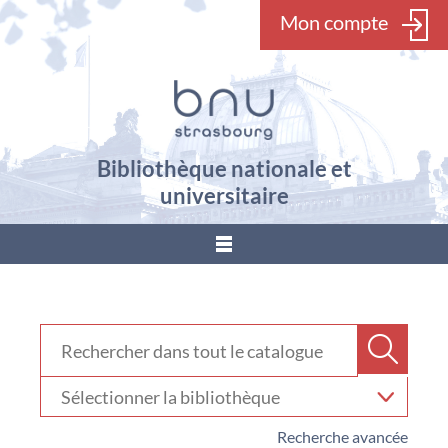
Mon compte
Bibliothèque nationale et
universitaire
???
menu.button???
Rechercher dans "Catalogue"
Recher
Sélectionner
votre
bibliothèque
Recherche avancée