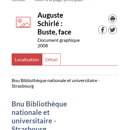
Détail
couverture
Trouv
Auguste
le
Schirlé :
docu
document
dans
Buste, face
d'aut
Document graphique
resso
2008
Localisation
Détail
Bnu Bibliothèque nationale et universitaire -
Strasbourg
Bnu Bibliothèque
nationale et
universitaire -
Strasbourg