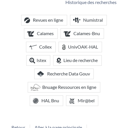
Historique des recherches
Revues en ligne
Numistral
Calames
Calames-Bnu
Collex
UnivOAK-HAL
Istex
Lieu de recherche
Recherche Data Gouv
Bnuage Ressources en ligne
HAL Bnu
Mir@bel
Retour
Aller à la page principale