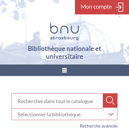
Mon compte
Bibliothèque nationale et
universitaire
???
menu.button???
Rechercher dans "Catalogue"
Recher
Sélectionner
votre
bibliothèque
Recherche avancée