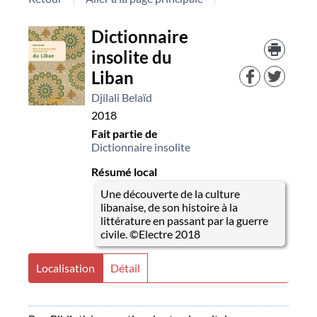
Détail
Dictionnaire
Trouv
le
insolite du
document
docu
Liban
dans
d'aut
Djilali Belaïd
resso
2018
Fait partie de
Dictionnaire insolite
Résumé local
Une découverte de la culture
libanaise, de son histoire à la
littérature en passant par la guerre
civile. ©Electre 2018
Localisation
Détail