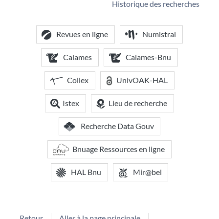
Historique des recherches
Revues en ligne
Numistral
Calames
Calames-Bnu
Collex
UnivOAK-HAL
Istex
Lieu de recherche
Recherche Data Gouv
Bnuage Ressources en ligne
HAL Bnu
Mir@bel
Retour
Aller à la page principale