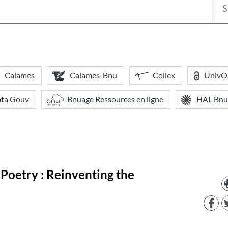
votr
bibl
Calames
Calames-Bnu
Collex
Univ
ata Gouv
Bnuage Ressources en ligne
HAL Bnu
Poetry : Reinventing the