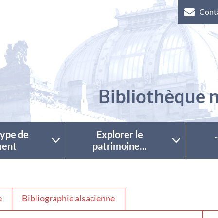
Cont
Bibliothèque n
 type de
Explorer le
ent
patrimoine...
e
Bibliographie alsacienne
Séle