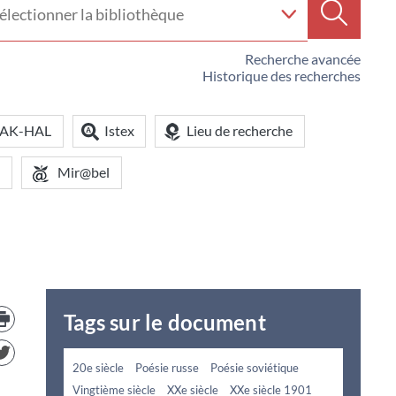
e
Recherc
iothèque
Recherche avancée
Historique des recherches
OAK-HAL
Istex
Lieu de recherche
Mir@bel
Trouver
Tags sur le document
le
document
dans
d'autre
20e siècle
Poésie russe
Poésie soviétique
ressources
Vingtième siècle
XXe siècle
XXe siècle 1901