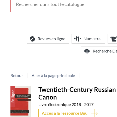
voir
d'autres
contextes
de
recherche
Revues en ligne
Numistral
Recherche D
Retour
Aller à la page principale
Détail
Twentieth-Century Russian 
Canon
document
Livre électronique
2018 - 2017
Accès à la ressource Bnu