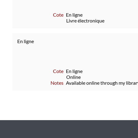
Cote
En ligne
Livre électronique
En ligne
Cote
En ligne
Online
Notes
Available online through my librar