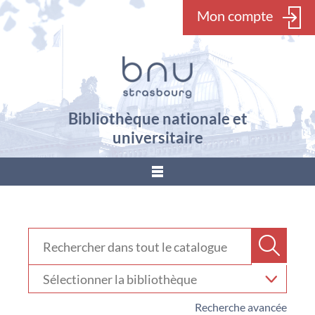
Mon compte
Bibliothèque nationale et
universitaire
???
menu.button???
Rechercher dans "Catalogue"
Recher
Sélectionner
votre
bibliothèque
Recherche avancée