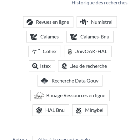
Historique des recherches
Revues en ligne
Numistral
Calames
Calames-Bnu
Collex
UnivOAK-HAL
Istex
Lieu de recherche
Recherche Data Gouv
Bnuage Ressources en ligne
HAL Bnu
Mir@bel
Retour
Aller à la page principale