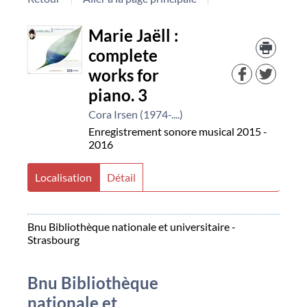
Détail
Marie Jaëll :
Trouv
le
complete
document
docu
works for
dans
d'aut
piano. 3
resso
Cora Irsen (1974-....)
Enregistrement sonore musical
2015 -
2016
Localisation
Détail
Bnu Bibliothèque nationale et universitaire -
Strasbourg
Bnu Bibliothèque
nationale et