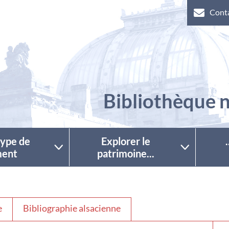
Cont
Bibliothèque n
 type de
Explorer le
ent
patrimoine...
e
Bibliographie alsacienne
Séle