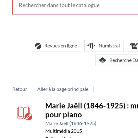
voir
d'autres
contextes
de
recherche
Revues en ligne
Numistral
Recherche D
Retour
Aller à la page principale
Détail
Marie Jaëll (1846-1925) : 
pour piano
document
Marie Jaëll (1846-1925)
Multimédia
2015