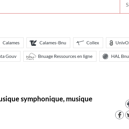
votr
bibl
Calames
Calames-Bnu
Collex
Univ
ata Gouv
Bnuage Ressources en ligne
HAL Bnu
musique symphonique, musique