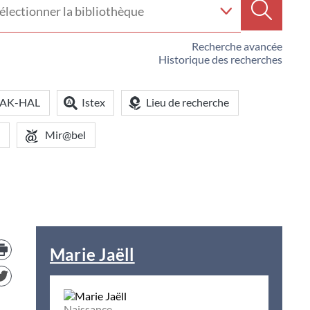
e
Recherc
iothèque
Recherche avancée
Historique des recherches
OAK-HAL
Istex
Lieu de recherche
Mir@bel
Trouver
le
Marie Jaëll
document
dans
d'autre
ressources
Naissance