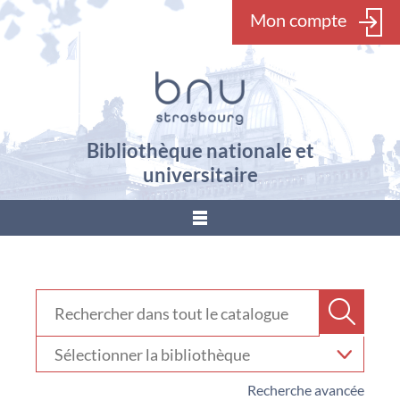
Mon compte
Bibliothèque nationale et
universitaire
???
menu.button???
Rechercher dans "Catalogue"
Recher
Sélectionner
votre
bibliothèque
Recherche avancée