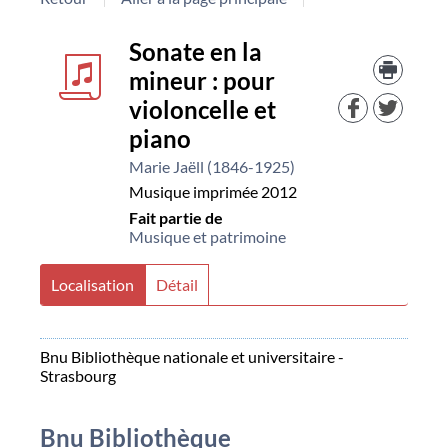
Détail
Sonate en la
Trouv
le
mineur : pour
document
docu
violoncelle et
dans
d'aut
piano
resso
Marie Jaëll (1846-1925)
Musique imprimée
2012
Fait partie de
Musique et patrimoine
Localisation
Détail
Bnu Bibliothèque nationale et universitaire -
Strasbourg
Bnu Bibliothèque