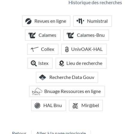
Historique des recherches
Revues en ligne
Numistral
Calames
Calames-Bnu
Collex
UnivOAK-HAL
Istex
Lieu de recherche
Recherche Data Gouv
Bnuage Ressources en ligne
HAL Bnu
Mir@bel
Retour
Aller à la page principale