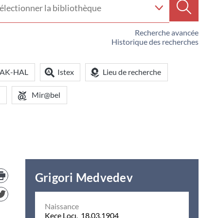
e
Recherc
iothèque
Recherche avancée
Historique des recherches
OAK-HAL
Istex
Lieu de recherche
Mir@bel
Trouver
Grigori Medvedev
le
document
dans
d'autre
Naissance
ressources
Keçe Locı, 18.03.1904