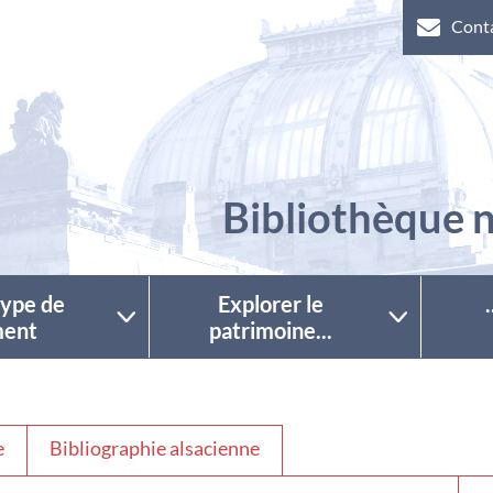
Cont
Bibliothèque n
 type de
Explorer le
ent
patrimoine...
e
Bibliographie alsacienne
Séle