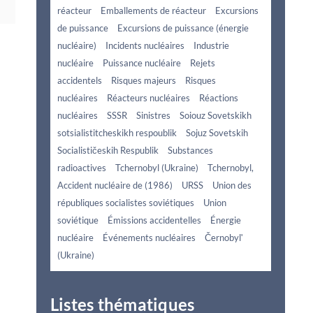
réacteur
Emballements de réacteur
Excursions
de puissance
Excursions de puissance (énergie
nucléaire)
Incidents nucléaires
Industrie
nucléaire
Puissance nucléaire
Rejets
accidentels
Risques majeurs
Risques
nucléaires
Réacteurs nucléaires
Réactions
nucléaires
SSSR
Sinistres
Soiouz Sovetskikh
sotsialistitcheskikh respoublik
Sojuz Sovetskih
Socialističeskih Respublik
Substances
radioactives
Tchernobyl (Ukraine)
Tchernobyl,
Accident nucléaire de (1986)
URSS
Union des
républiques socialistes soviétiques
Union
soviétique
Émissions accidentelles
Énergie
nucléaire
Événements nucléaires
Černobylʹ
(Ukraine)
Listes thématiques