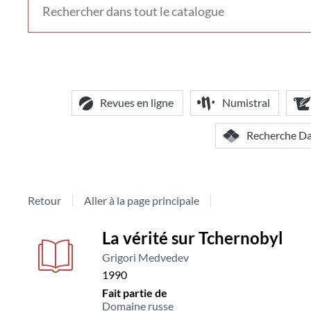
voir
d'autres
contextes
de
recherche
Revues en ligne
Numistral
Recherche D
Retour
Aller à la page principale
Détail
La vérité sur Tchernobyl
Grigori Medvedev
document
1990
Fait partie de
Domaine russe