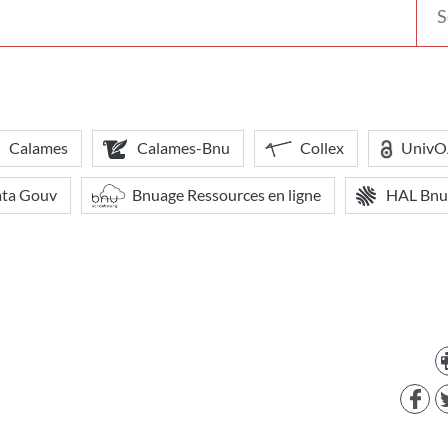
votr
bibl
Calames
Calames-Bnu
Collex
Univ
ata Gouv
Bnuage Ressources en ligne
HAL Bnu