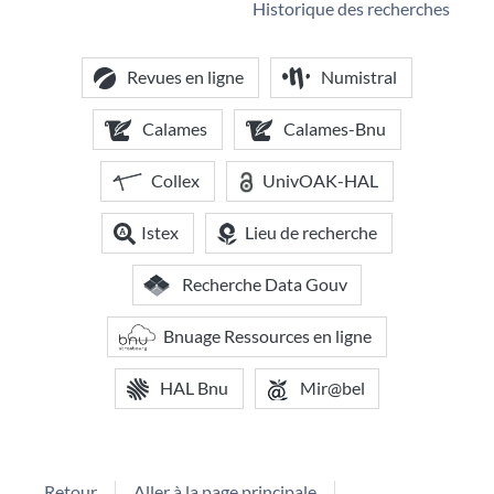
Historique des recherches
Revues en ligne
Numistral
Calames
Calames-Bnu
Collex
UnivOAK-HAL
Istex
Lieu de recherche
Recherche Data Gouv
Bnuage Ressources en ligne
HAL Bnu
Mir@bel
Retour
Aller à la page principale