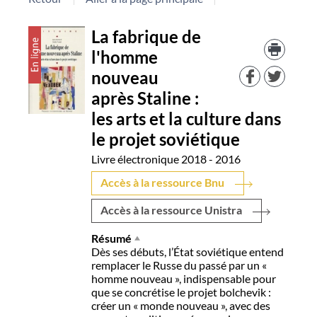
Détail
La fabrique de
Trouv
le
l'homme
document
docu
nouveau
dans
d'aut
après Staline :
resso
les arts et la culture dans
le projet soviétique
Livre électronique
2018 - 2016
Accès à la ressource Bnu
Accès à la ressource Unistra
Résumé
Dès ses débuts, l’État soviétique entend
remplacer le Russe du passé par un «
homme nouveau », indispensable pour
que se concrétise le projet bolchevik :
créer un « monde nouveau », avec des