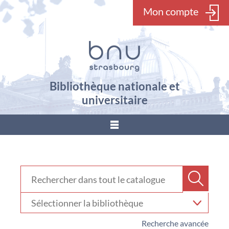
Mon compte
Bibliothèque nationale et
universitaire
???
menu.button???
Rechercher dans "Catalogue"
Recher
Sélectionner
votre
bibliothèque
Recherche avancée