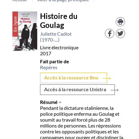
Détail
Histoire du
Trouv
le
Goulag
document
docu
dans
Juliette Cadiot
d'aut
(1970-....)
resso
Livre électronique
2017
Fait partie de
Repères
Accès à la ressource Bnu
Accès à la ressource Unistra
Résumé
Pendant la dictature stalinienne, la
police politique enferma au Goulag et
soumit au travail forcé plus de 28
millions de personnes. Les répressions
contre les opposants politiques et les
campagnes pour purger et discipliner la