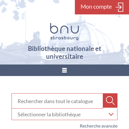
Mon compte
Bibliothèque nationale et
universitaire
???
menu.button???
Rechercher dans "Catalogue"
Recher
Sélectionner
votre
bibliothèque
Recherche avancée