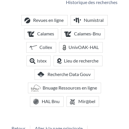
Historique des recherches
Revues en ligne
Numistral
Calames
Calames-Bnu
Collex
UnivOAK-HAL
Istex
Lieu de recherche
Recherche Data Gouv
Bnuage Ressources en ligne
HAL Bnu
Mir@bel
Retour
Aller à la page principale