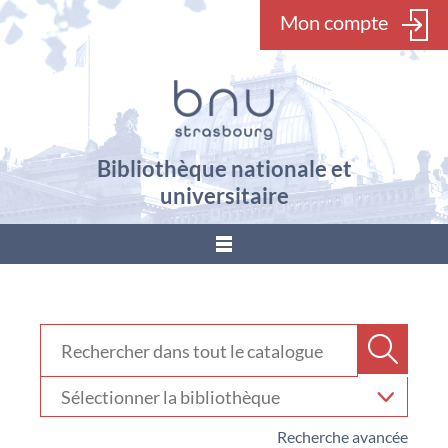
Mon compte
Bibliothèque nationale et
universitaire
???
menu.button???
Rechercher dans "Catalogue"
Recher
Sélectionner
votre
bibliothèque
Recherche avancée