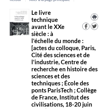
Détail
Le livre
Trouv
le
technique
document
docu
avant le XXe
dans
d'aut
siècle : à
resso
l'échelle du monde :
[actes du colloque, Paris,
Cité des sciences et de
l'industrie, Centre de
recherche en histoire des
sciences et des
techniques ; École des
ponts ParisTech ; Collège
de France, Institut des
civilisations, 18-20 juin