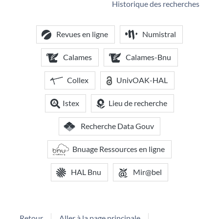
Historique des recherches
Revues en ligne
Numistral
Calames
Calames-Bnu
Collex
UnivOAK-HAL
Istex
Lieu de recherche
Recherche Data Gouv
Bnuage Ressources en ligne
HAL Bnu
Mir@bel
Retour
Aller à la page principale