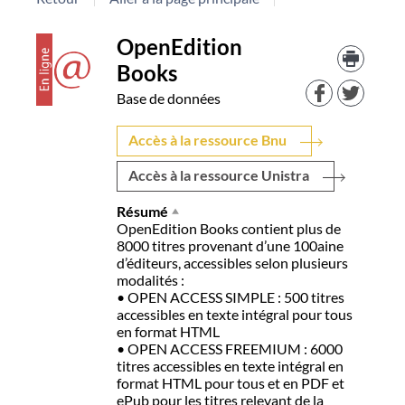
Détail
couverture
Trouv
OpenEdition
le
Books
docu
document
dans
Base de données
d'aut
resso
Accès à la ressource Bnu
Accès à la ressource Unistra
Résumé
OpenEdition Books contient plus de
8000 titres provenant d’une 100aine
d’éditeurs, accessibles selon plusieurs
modalités :
• OPEN ACCESS SIMPLE : 500 titres
accessibles en texte intégral pour tous
en format HTML
• OPEN ACCESS FREEMIUM : 6000
titres accessibles en texte intégral en
format HTML pour tous et en PDF et
ePub pour les titres relevant de la