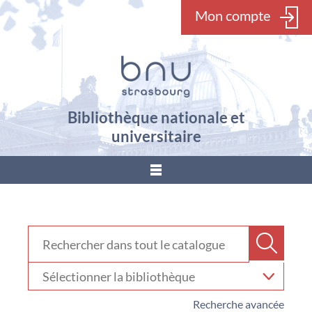
Mon compte
Bibliothèque nationale et
universitaire
???
menu.button???
Rechercher dans "Catalogue"
Recher
Sélectionner
votre
bibliothèque
Recherche avancée