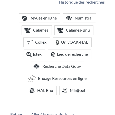
Historique des recherches
Revues en ligne
Numistral
Calames
Calames-Bnu
Collex
UnivOAK-HAL
Istex
Lieu de recherche
Recherche Data Gouv
Bnuage Ressources en ligne
HAL Bnu
Mir@bel
Retour
Aller à la page principale