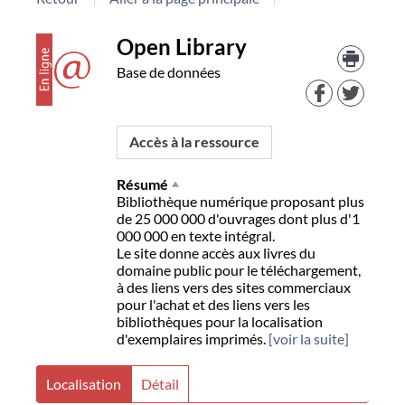
Détail
couverture
Trouv
Open Library
le
Base de données
docu
document
dans
d'aut
resso
Accès à la ressource
Résumé
Bibliothèque numérique proposant plus
de 25 000 000 d'ouvrages dont plus d'1
000 000 en texte intégral.
Le site donne accès aux livres du
domaine public pour le téléchargement,
à des liens vers des sites commerciaux
pour l'achat et des liens vers les
bibliothèques pour la localisation
d'exemplaires imprimés.
[voir la suite]
Localisation
Détail