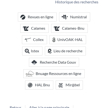
Historique des recherches
Revues en ligne
Numistral
Calames
Calames-Bnu
Collex
UnivOAK-HAL
Istex
Lieu de recherche
Recherche Data Gouv
Bnuage Ressources en ligne
HAL Bnu
Mir@bel
Retour
Aller à la page principale