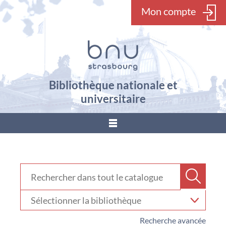
Mon compte
Bibliothèque nationale et
universitaire
???
menu.button???
Rechercher dans "Catalogue"
Recher
Sélectionner
votre
bibliothèque
Recherche avancée