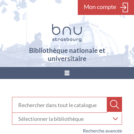
Mon compte
Bibliothèque nationale et
universitaire
???
menu.button???
Rechercher dans "Catalogue"
Recher
Sélectionner
votre
bibliothèque
Recherche avancée