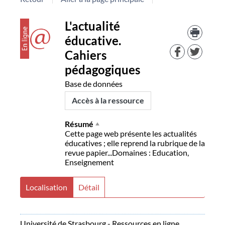
Détail
couverture
Trouv
L'actualité
le
éducative.
docu
document
dans
Cahiers
d'aut
pédagogiques
resso
Base de données
Accès à la ressource
Résumé
Cette page web présente les actualités
éducatives ; elle reprend la rubrique de la
revue papier...Domaines : Education,
Enseignement
Localisation
Détail
Université de Strasbourg - Ressources en ligne