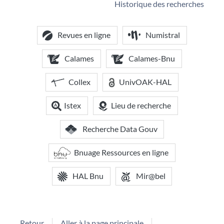
Historique des recherches
Revues en ligne
Numistral
Calames
Calames-Bnu
Collex
UnivOAK-HAL
Istex
Lieu de recherche
Recherche Data Gouv
Bnuage Ressources en ligne
HAL Bnu
Mir@bel
Retour
Aller à la page principale