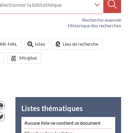
e
Recherc
iothèque
Recherche avancée
Historique des recherches
OAK-HAL
Istex
Lieu de recherche
Mir@bel
Trouver
le
Listes thématiques
document
dans
d'autre
Aucune liste ne contient ce document
ressources