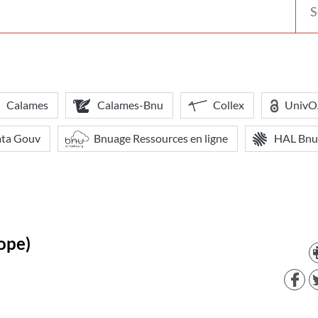
votr
bibl
Calames
Calames-Bnu
Collex
Univ
ata Gouv
Bnuage Ressources en ligne
HAL Bnu
ope)