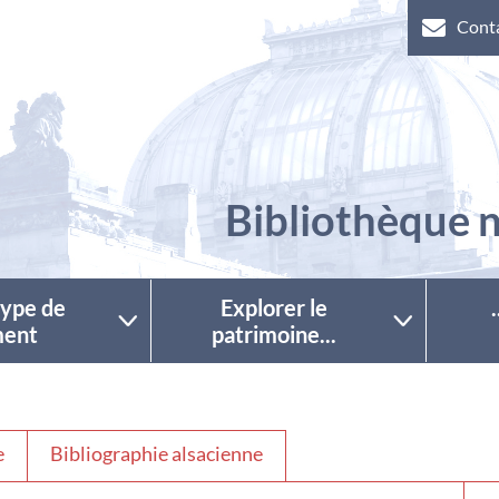
Cont
Bibliothèque n
 type de
Explorer le
ent
patrimoine...
e
Bibliographie alsacienne
Séle