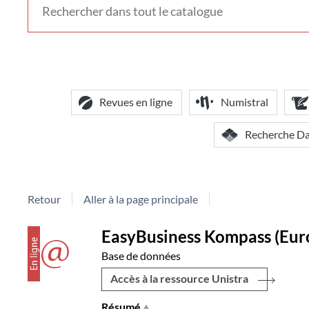
voir
d'autres
contextes
de
recherche
Revues en ligne
Numistral
Recherche D
Retour
Aller à la page principale
Détail
couverture
EasyBusiness Kompass (Eur
Base de données
document
Accès à la ressource Unistra
Résumé