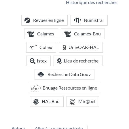
Historique des recherches
Revues en ligne
Numistral
Calames
Calames-Bnu
Collex
UnivOAK-HAL
Istex
Lieu de recherche
Recherche Data Gouv
Bnuage Ressources en ligne
HAL Bnu
Mir@bel
Retour
Aller à la page principale