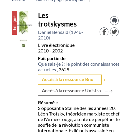
Détail
Les
Trouv
le
trotskysmes
document
docu
dans
Daniel Bensaïd (1946-
d'aut
2010)
resso
Livre électronique
2010 - 2002
Fait partie de
Que sais-je ? : le point des connaissances
actuelles
, 3629
Accès à la ressource Bnu
Accès à la ressource Unistra
Résumé
S'opposant à Staline dès les années 20,
Léon Trotsky, théoricien marxiste et chef
de l'Armée rouge, a tenté de perpétuer le
soufle de la révolution communiste
internationale. Exilé puis assassiné en