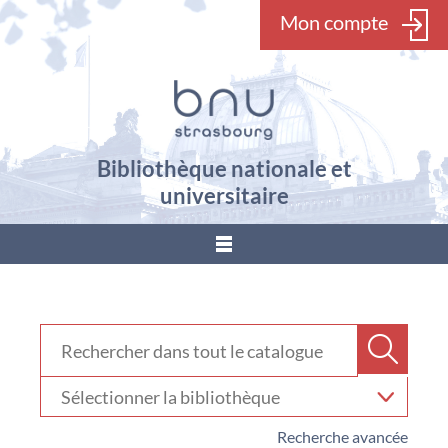
Mon compte
Bibliothèque nationale et
universitaire
???
menu.button???
Rechercher dans "Catalogue"
Recher
Sélectionner
votre
bibliothèque
Recherche avancée