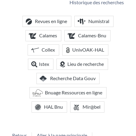
Historique des recherches
Revues en ligne
Numistral
Calames
Calames-Bnu
Collex
UnivOAK-HAL
Istex
Lieu de recherche
Recherche Data Gouv
Bnuage Ressources en ligne
HAL Bnu
Mir@bel
Retour
Aller à la page principale