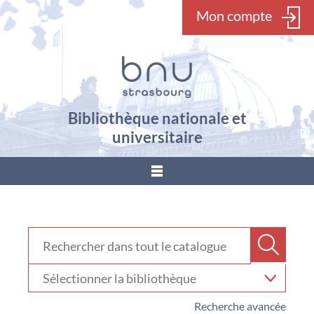
Mon compte
Bibliothèque nationale et
universitaire
???
menu.button???
Rechercher dans "Catalogue"
Recher
Sélectionner
votre
bibliothèque
Recherche avancée