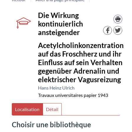
Détail
couverture
Tro
Die Wirkung
le
kontinuierlich
doc
document
dan
ansteigender
d'au
res
Acetylcholinkonzentration
auf das Froschherz und ihr
Einfluss auf sein Verhalten
gegenüber Adrenalin und
elektrischer Vagusreizung
Hans Heinz Ulrich
Travaux universitaires papier
1943
Localisation
Détail
Choisir une bibliothèque