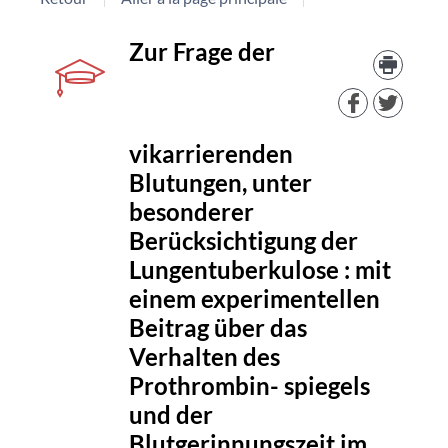
Détail
couverture
Trouv
Zur Frage der
le
docu
document
dans
d'aut
resso
vikarrierenden
Blutungen, unter
besonderer
Berücksichtigung der
Lungentuberkulose : mit
einem experimentellen
Beitrag über das
Verhalten des
Prothrombin- spiegels
und der
Blutgerinnungszeit im