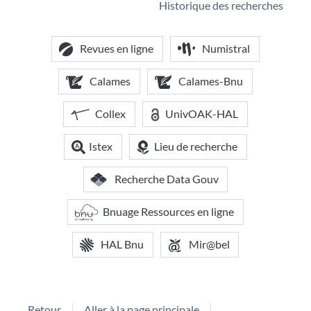
Historique des recherches
Revues en ligne
Numistral
Calames
Calames-Bnu
Collex
UnivOAK-HAL
Istex
Lieu de recherche
Recherche Data Gouv
Bnuage Ressources en ligne
HAL Bnu
Mir@bel
Retour
Aller à la page principale