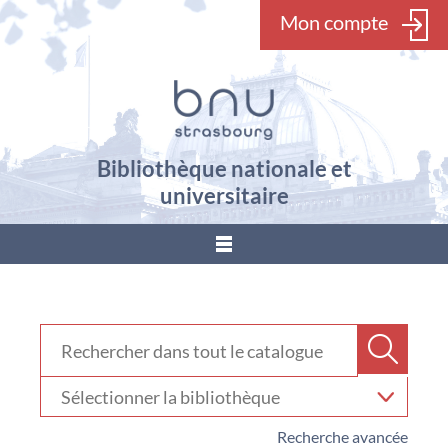
Mon compte
Bibliothèque nationale et
universitaire
???
menu.button???
Rechercher dans "Catalogue"
Recher
Sélectionner
votre
bibliothèque
Recherche avancée