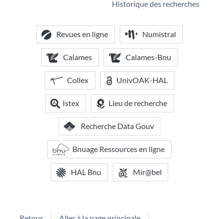
Historique des recherches
Revues en ligne
Numistral
Calames
Calames-Bnu
Collex
UnivOAK-HAL
Istex
Lieu de recherche
Recherche Data Gouv
Bnuage Ressources en ligne
HAL Bnu
Mir@bel
Retour
Aller à la page principale