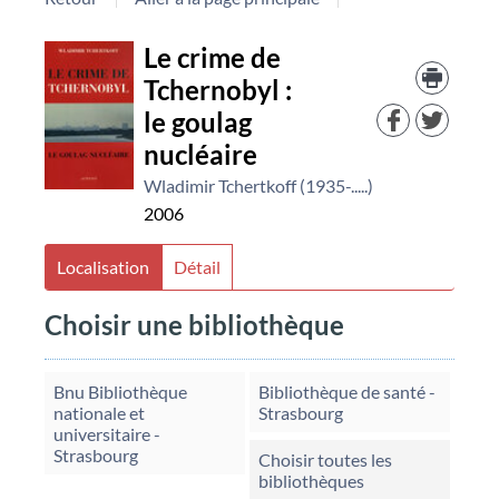
Détail
Le crime de
Trouv
le
Tchernobyl :
document
docu
le goulag
dans
d'aut
nucléaire
resso
Wladimir Tchertkoff (1935-.....)
2006
Localisation
Détail
Choisir une bibliothèque
Bnu Bibliothèque
Bibliothèque de santé -
nationale et
Strasbourg
universitaire -
Strasbourg
Choisir toutes les
bibliothèques