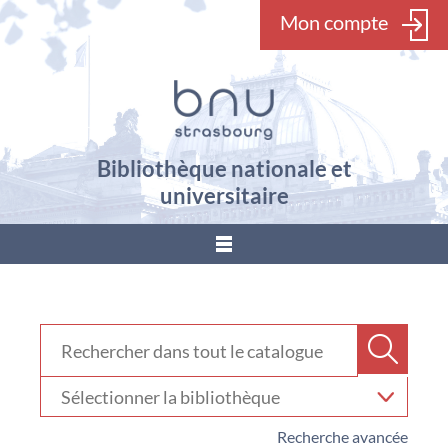
Mon compte
Bibliothèque nationale et
universitaire
???
menu.button???
Rechercher dans "Catalogue"
Recher
Sélectionner
votre
bibliothèque
Recherche avancée