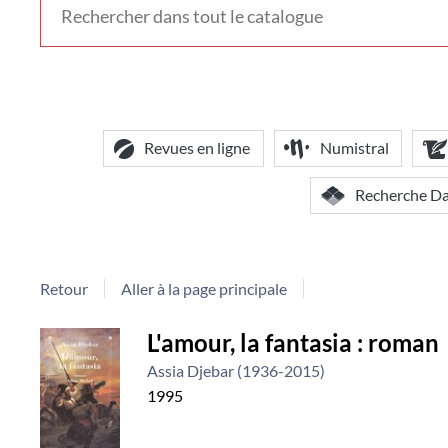
voir
d'autres
contextes
de
recherche
Revues en ligne
Numistral
Recherche D
Retour
Aller à la page principale
Détail
L'amour, la fantasia : roman
Assia Djebar (1936-2015)
document
1995