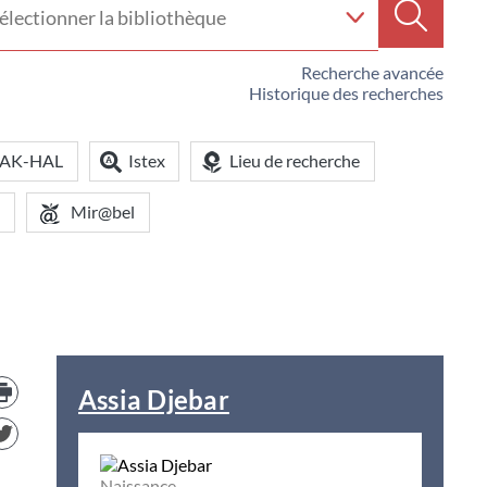
e
Recherc
iothèque
Recherche avancée
Historique des recherches
OAK-HAL
Istex
Lieu de recherche
Mir@bel
Trouver
le
Assia Djebar
document
dans
d'autre
ressources
Naissance