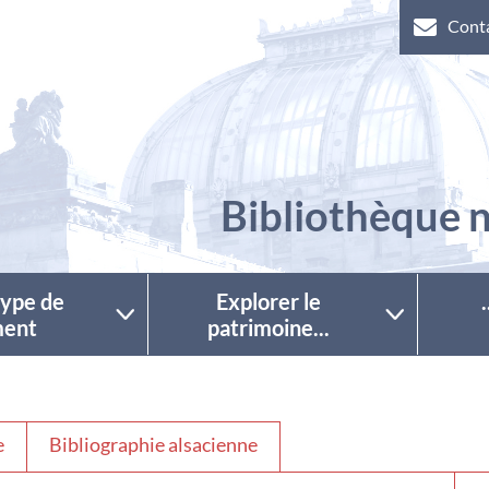
Cont
Bibliothèque n
 type de
Explorer le
ent
patrimoine...
e
Bibliographie alsacienne
Séle