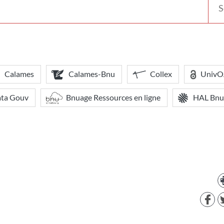
votr
bibl
Calames
Calames-Bnu
Collex
Univ
ata Gouv
Bnuage Ressources en ligne
HAL Bnu