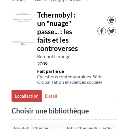
Détail
Tchernobyl :
Trouv
le
un "nuage"
document
docu
passe... : les
dans
d'aut
faits et les
resso
controverses
Bernard Lerouge
2009
Fait partie de
Questions contemporaines. Série
Globalisation et sciences sociales
Localisation
Détail
Choisir une bibliothèque
Bnu Bibliothèque
Bibliothèque du Cardo