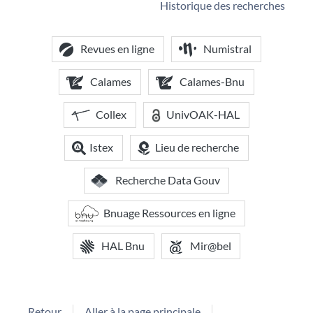
Historique des recherches
Revues en ligne
Numistral
Calames
Calames-Bnu
Collex
UnivOAK-HAL
Istex
Lieu de recherche
Recherche Data Gouv
Bnuage Ressources en ligne
HAL Bnu
Mir@bel
Retour
Aller à la page principale