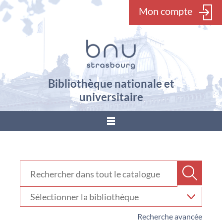
Mon compte
Bibliothèque nationale et
universitaire
???
menu.button???
Rechercher dans "Catalogue"
Recher
Sélectionner
votre
bibliothèque
Recherche avancée