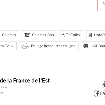
votr
bibl
Calames
Calames-Bnu
Collex
Univ
ata Gouv
Bnuage Ressources en ligne
HAL Bnu
de la France de l'Est
2008)
99