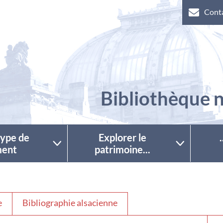
Cont
Bibliothèque n
 type de
Explorer le
ent
patrimoine...
e
Bibliographie alsacienne
Séle