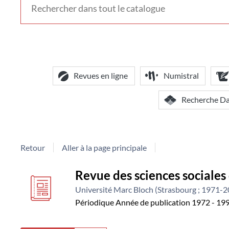
voir
d'autres
contextes
de
recherche
Revues en ligne
Numistral
Recherche D
Retour
Aller à la page principale
Détail
couverture
Revue des sciences sociales 
Université Marc Bloch (Strasbourg ; 1971-
document
Périodique
Année de publication 1972 - 19