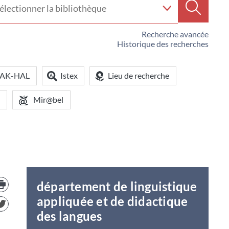
e
Recherc
iothèque
Recherche avancée
Historique des recherches
OAK-HAL
Istex
Lieu de recherche
Mir@bel
Trouver
département de linguistique
le
document
appliquée et de didactique
dans
d'autre
des langues
ressources