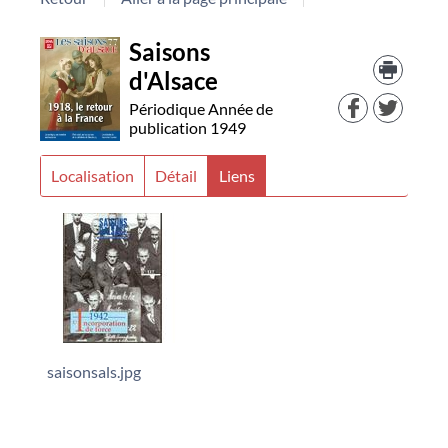
Détail
Saisons
Trouv
le
d'Alsace
document
docu
dans
Périodique
Année de
d'aut
publication 1949
resso
Localisation
Détail
Liens
saisonsals.jpg