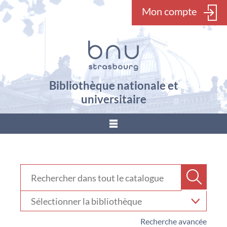
Mon compte
Bibliothèque nationale et
universitaire
???
menu.button???
Rechercher dans "Catalogue"
Recher
Sélectionner
votre
bibliothèque
Recherche avancée