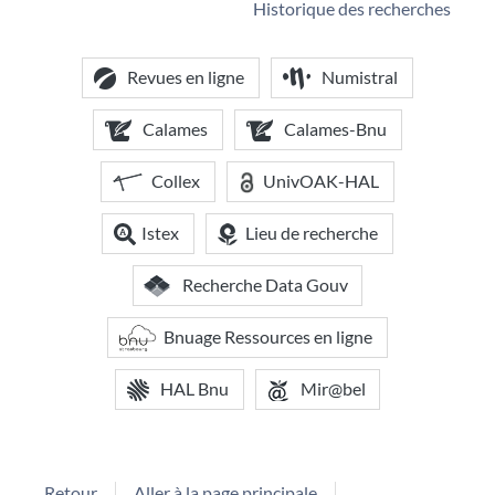
Historique des recherches
Revues en ligne
Numistral
Calames
Calames-Bnu
Collex
UnivOAK-HAL
Istex
Lieu de recherche
Recherche Data Gouv
Bnuage Ressources en ligne
HAL Bnu
Mir@bel
Retour
Aller à la page principale