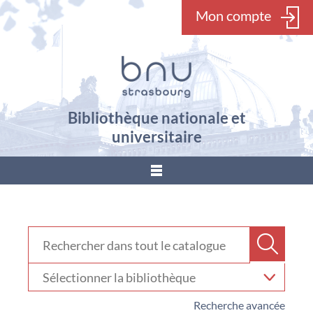
Mon compte
Bibliothèque nationale et
universitaire
???
menu.button???
Rechercher dans "Catalogue"
Recher
Sélectionner
votre
bibliothèque
Recherche avancée