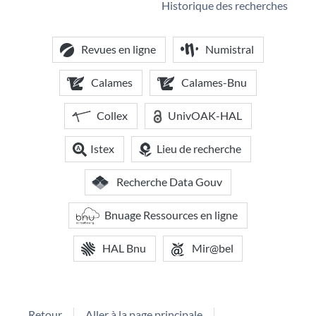
Historique des recherches
Revues en ligne
Numistral
Calames
Calames-Bnu
Collex
UnivOAK-HAL
Istex
Lieu de recherche
Recherche Data Gouv
Bnuage Ressources en ligne
HAL Bnu
Mir@bel
Retour
Aller à la page principale