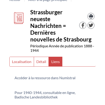
Détail
couverture
Strassburger
Trouv
le
neueste
document
docu
Nachrichten =
dans
d'aut
Dernières
resso
nouvelles de Strasbourg
Périodique
Année de publication 1888 -
1944
Localisation
Détail
Liens
Accéder à la ressource dans Numistral
Pour 1940-1944, consultable en ligne,
Badische Landesbibliothek