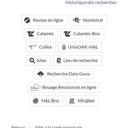
Historique des recherches
Revues en ligne
Numistral
Calames
Calames-Bnu
Collex
UnivOAK-HAL
Istex
Lieu de recherche
Recherche Data Gouv
Bnuage Ressources en ligne
HAL Bnu
Mir@bel
Retour
Aller à la page principale