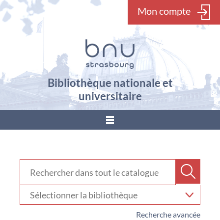
Mon compte
Bibliothèque nationale et
universitaire
???
menu.button???
Rechercher dans "Catalogue"
Recher
Sélectionner
votre
bibliothèque
Recherche avancée