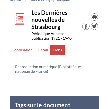
Détail
couverture
Les Dernières
Trouv
le
nouvelles de
document
docu
Strasbourg
dans
d'aut
Périodique
Année de
resso
publication 1921 - 1940
Localisation
Détail
Liens
Reproduction numérique (Bibliothèque
nationae de France)
Tags sur le document