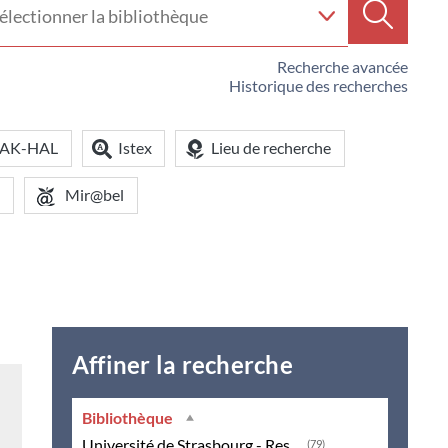
e
Recherc
iothèque
Recherche avancée
Historique des recherches
OAK-HAL
Istex
Lieu de recherche
Mir@bel
Affiner la recherche
Bibliothèque
book
Université de Strasbourg - Ressources en ligne
(79)