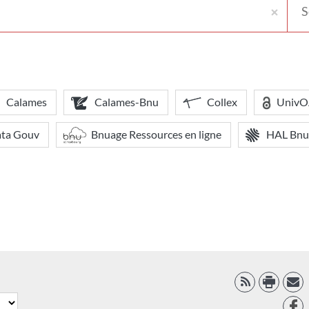
votr
bibl
Calames
Calames-Bnu
Collex
Univ
ata Gouv
Bnuage Ressources en ligne
HAL Bnu
RSS
Face