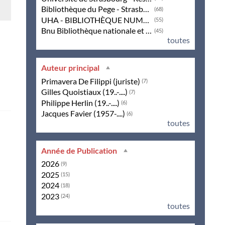
Bibliothèque du Pege - Strasbourg
(68)
UHA - BIBLIOTHÈQUE NUMÉRIQUE
(55)
Bnu Bibliothèque nationale et universitaire - Strasbourg
(45)
toutes
Auteur principal
Primavera De Filippi (juriste)
(7)
Gilles Quoistiaux (19..-....)
(7)
Philippe Herlin (19..-....)
(6)
Jacques Favier (1957-....)
(6)
toutes
Année de Publication
2026
(9)
2025
(15)
2024
(18)
2023
(24)
toutes