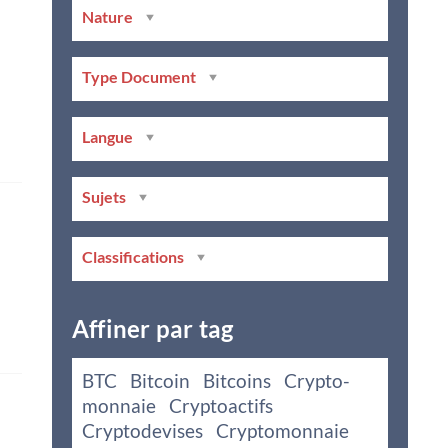
Nature
Type Document
Langue
Sujets
Classifications
Affiner par tag
BTC
Bitcoin
Bitcoins
Crypto-
monnaie
Cryptoactifs
Cryptodevises
Cryptomonnaie