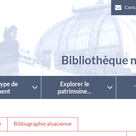
Cont
Bibliothèque n
 type de
Explorer le
ent
patrimoine...
e
Bibliographie alsacienne
Séle