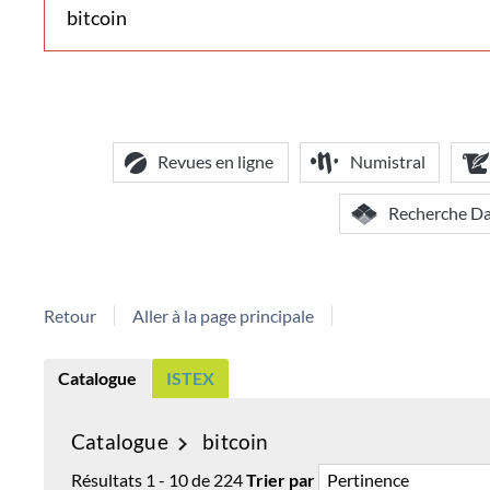
voir
d'autres
contextes
de
recherche
Revues en ligne
Numistral
Recherche D
Retour
Aller à la page principale
Catalogue
ISTEX
Catalogue
bitcoin
Résultats
1
-
10
de
224
Trier par