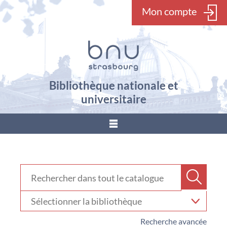
Mon compte
Bibliothèque nationale et
universitaire
???
menu.button???
Rechercher dans "Catalogue"
Recher
Sélectionner
votre
bibliothèque
Recherche avancée