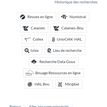
Historique des recherches
Revues en ligne
Numistral
Calames
Calames-Bnu
Collex
UnivOAK-HAL
Istex
Lieu de recherche
Recherche Data Gouv
Bnuage Ressources en ligne
HAL Bnu
Mir@bel
Retour
Aller à la page principale