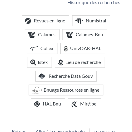
Historique des recherches
Revues en ligne
Numistral
Calames
Calames-Bnu
Collex
UnivOAK-HAL
Istex
Lieu de recherche
Recherche Data Gouv
Bnuage Ressources en ligne
HAL Bnu
Mir@bel
Retour
Aller à la page principale
retour aux