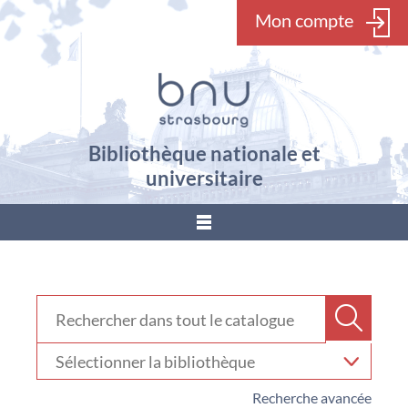
Mon compte
Bibliothèque nationale et
universitaire
???
menu.button???
Rechercher dans "Catalogue"
Recher
Sélectionner
votre
bibliothèque
Recherche avancée