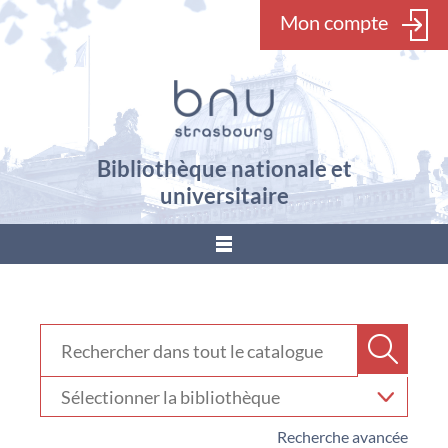
Mon compte
Bibliothèque nationale et
universitaire
???
menu.button???
Rechercher dans "Catalogue"
Recher
Sélectionner
votre
bibliothèque
Recherche avancée