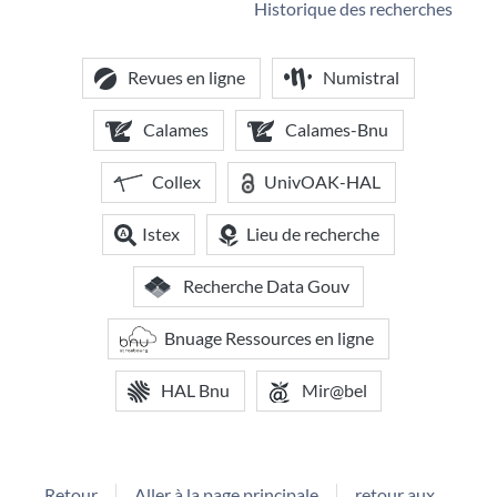
Historique des recherches
Revues en ligne
Numistral
Calames
Calames-Bnu
Collex
UnivOAK-HAL
Istex
Lieu de recherche
Recherche Data Gouv
Bnuage Ressources en ligne
HAL Bnu
Mir@bel
Retour
Aller à la page principale
retour aux