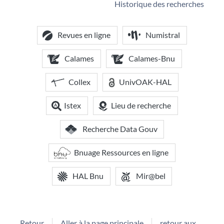
Historique des recherches
Revues en ligne
Numistral
Calames
Calames-Bnu
Collex
UnivOAK-HAL
Istex
Lieu de recherche
Recherche Data Gouv
Bnuage Ressources en ligne
HAL Bnu
Mir@bel
Retour
Aller à la page principale
retour aux