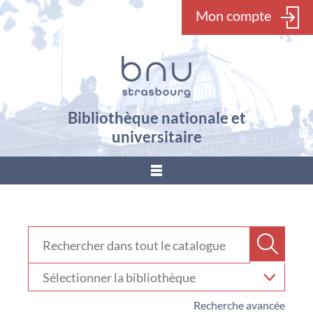
Mon compte
Bibliothèque nationale et
universitaire
???
menu.button???
Rechercher dans "Catalogue"
Recher
Sélectionner
votre
bibliothèque
Recherche avancée