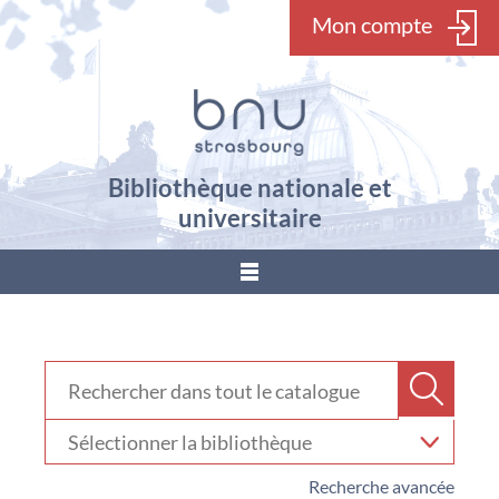
Mon compte
Bibliothèque nationale et
universitaire
???
menu.button???
Rechercher dans "Catalogue"
Recher
Sélectionner
votre
bibliothèque
Recherche avancée