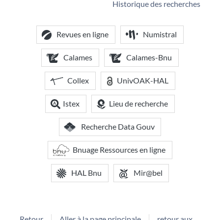
Historique des recherches
Revues en ligne
Numistral
Calames
Calames-Bnu
Collex
UnivOAK-HAL
Istex
Lieu de recherche
Recherche Data Gouv
Bnuage Ressources en ligne
HAL Bnu
Mir@bel
Retour
Aller à la page principale
retour aux