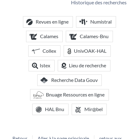
Historique des recherches
Revues en ligne
Numistral
Calames
Calames-Bnu
Collex
UnivOAK-HAL
Istex
Lieu de recherche
Recherche Data Gouv
Bnuage Ressources en ligne
HAL Bnu
Mir@bel
Retour
Aller à la page principale
retour aux