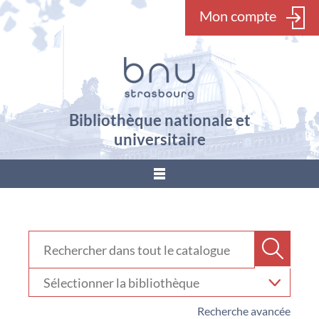
Mon compte
Bibliothèque nationale et
universitaire
???
menu.button???
Rechercher dans "Catalogue"
Recher
Sélectionner
votre
bibliothèque
Recherche avancée