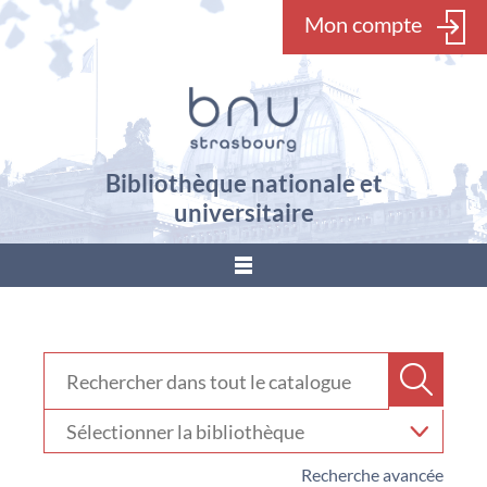
Mon compte
Bibliothèque nationale et
universitaire
???
menu.button???
Rechercher dans "Catalogue"
Recher
Sélectionner
votre
bibliothèque
Recherche avancée