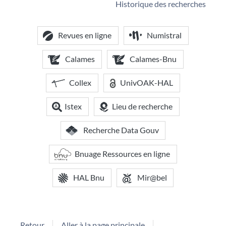
Historique des recherches
Revues en ligne
Numistral
Calames
Calames-Bnu
Collex
UnivOAK-HAL
Istex
Lieu de recherche
Recherche Data Gouv
Bnuage Ressources en ligne
HAL Bnu
Mir@bel
Retour
Aller à la page principale