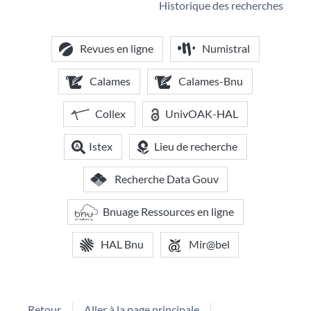
Historique des recherches
Revues en ligne
Numistral
Calames
Calames-Bnu
Collex
UnivOAK-HAL
Istex
Lieu de recherche
Recherche Data Gouv
Bnuage Ressources en ligne
HAL Bnu
Mir@bel
Retour
Aller à la page principale