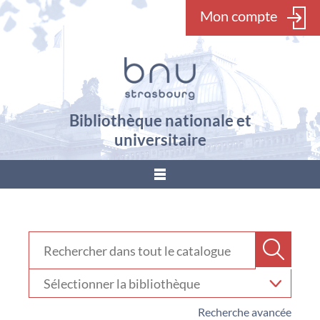
Mon compte
Bibliothèque nationale et
universitaire
???
menu.button???
Rechercher dans "Catalogue"
Recher
Sélectionner
votre
bibliothèque
Recherche avancée