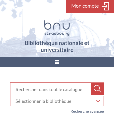
Mon compte
Bibliothèque nationale et
universitaire
???
menu.button???
Rechercher dans "Catalogue"
Recher
Sélectionner
votre
bibliothèque
Recherche avancée