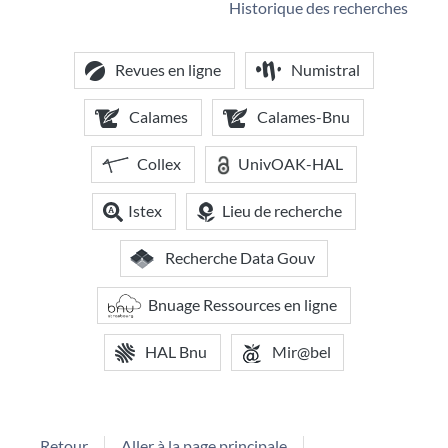
Historique des recherches
Revues en ligne
Numistral
Calames
Calames-Bnu
Collex
UnivOAK-HAL
Istex
Lieu de recherche
Recherche Data Gouv
Bnuage Ressources en ligne
HAL Bnu
Mir@bel
Retour
Aller à la page principale