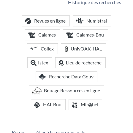
Historique des recherches
Revues en ligne
Numistral
Calames
Calames-Bnu
Collex
UnivOAK-HAL
Istex
Lieu de recherche
Recherche Data Gouv
Bnuage Ressources en ligne
HAL Bnu
Mir@bel
Retour
Aller à la page principale