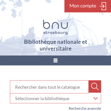
Mon compte
Bibliothèque nationale et
universitaire
???
menu.button???
Rechercher dans "Catalogue"
Recher
Sélectionner
votre
bibliothèque
Recherche avancée