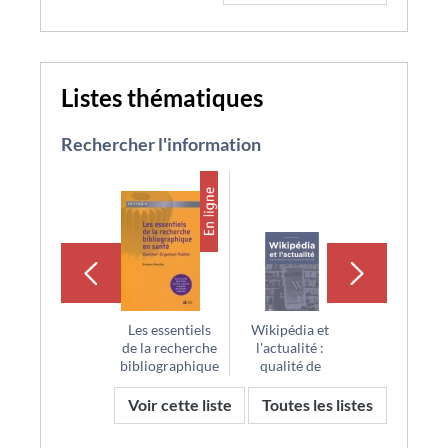
Listes thématiques
Rechercher l'information
Faire
Faire
défiler
défiler
en
le
arrière
carrousel
le
vers
Les essentiels
Wikipédia et
Wikipédia,
carrousel
l'avant
de la recherche
l'actualité :
objet de
bibliographique
qualité de
médiation et 
en santé
l'information et
transmissio
normes
des savoirs
Voir cette liste
Toutes les listes
collaboratives
d'un média en